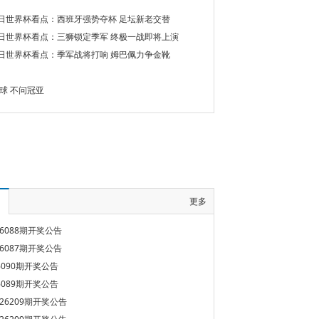
0日世界杯看点：西班牙强势夺杯 足坛新老交替
9日世界杯看点：三狮锁定季军 终极一战即将上演
8日世界杯看点：季军战将打响 姆巴佩力争金靴
球 不问冠亚
更多
6088期开奖公告
6087期开奖公告
6090期开奖公告
6089期开奖公告
26209期开奖公告