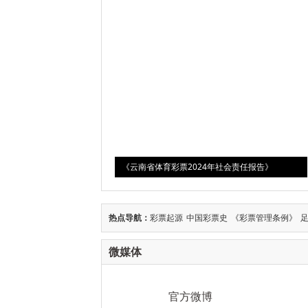
《云南省体育彩票2024年社会责任报告》
热点导航：
彩票起源
中国彩票史
《彩票管理条例》
微媒体
官方微博