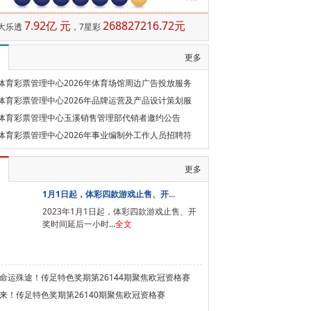
[公益]
辽宁夯实体育强省
[公益]
宁夏体彩助“塞上江
7.92亿 元
268827216.72元
大乐透
，7星彩
更多
体育彩票管理中心2026年体育场馆周边广告投放服务
体育彩票管理中心2026年品牌运营及产品设计策划服
体育彩票管理中心玉溪销售管理部代销者邀约公告
上市
体育彩票管理中心2026年事业编制外工作人员招聘符
更多
1月1日起，体彩四款游戏止售、开...
2023年1月1日起，体彩四款游戏止售、开
奖时间延后一小时...
全文
命运殊途！传足特色奖期第26144期聚焦欧冠资格赛
来！传足特色奖期第26140期聚焦欧冠资格赛