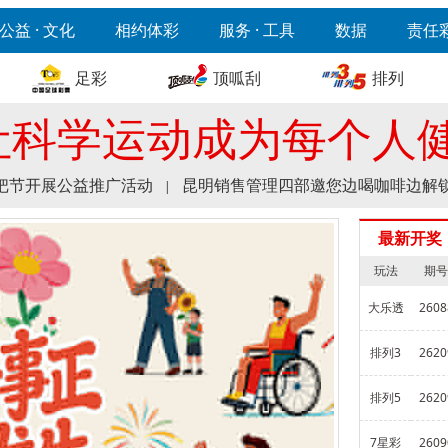
公益 · 文化
相约体彩
服务 · 工具
数据
责任
足彩
顶呱刮
排列
让科学运动成为每个人
把节开展公益推广活动
昆明销售管理四部邀您边喝咖啡边解
|
的公告
最新开奖
玩法
期号
云南体彩跑团举办“捡塑·不
云南体彩跑团举办“捡塑·不减速”环保净山活
大乐透
2608
动……
排列3
2620
公益]
全民健身日|让科学运动成为每个人健康向前的支点
排列5
2620
公益]
“体彩杯”池州田径运动会实现高热度传播
公益]
2026年体彩全国象棋民间棋王争霸赛正式启动
7星彩
2609