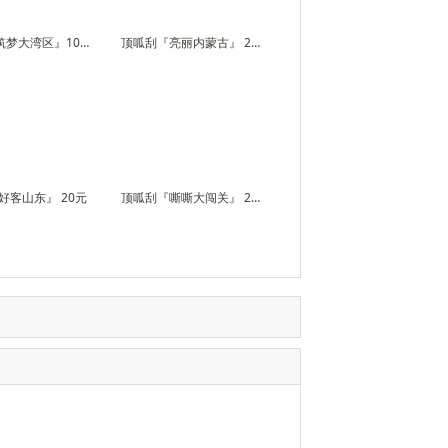
顶呱刮『筑梦大湾区』10元
顶呱刮『亮丽内蒙古』 20元
好客山东』 20元
顶呱刮『嘶嘶大闯关』 20元