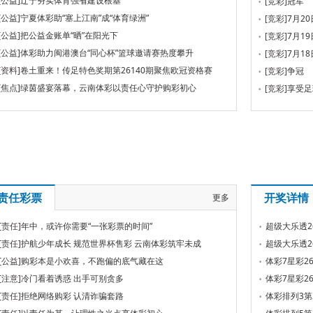
[公益]
辽宁夯实体育强省建设根基
[竞彩]
冠军
[公益]
宁夏体彩助“塞上江南”成“体育绿洲”
[竞彩]
7月2
[公益]
把公益金账单“晒”在阳光下
[竞彩]
7月1
[公益]
体彩助力闽港澳台“同心杯”篮球邀请赛热度攀升
[竞彩]
7月1
[资料]
卷土重来！传足特色奖期第26140期聚焦欧冠资格赛
[竞彩]
争冠
[焦点]
绿茵盛宴落幕，云南体彩以责任心守护购彩初心
[竞彩]
享受足
责任彩票
开奖详情
更多
[责任]
年中，或许你需要“一张彩票的时间”
超级大乐透2
[责任]
护航少年成长 规范世界杯售彩 云南体彩筑牢未成
超级大乐透2
[公益]
购彩本是小欢喜，不跑偏的底气藏在这
体彩7星彩2
[注意]
冷门看着诱惑 出手可别贪多
体彩7星彩2
[责任]
拒绝网络购彩 认清诈骗套路
体彩排列3第