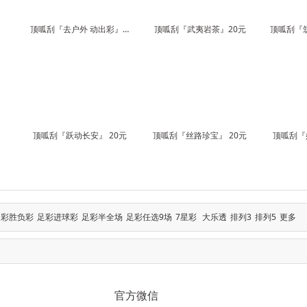
顶呱刮『去户外 动出彩』10元
顶呱刮『武夷岩茶』20元
顶呱刮『跃动长安』 20元
顶呱刮『丝路珍宝』 20元
顶呱刮『
足彩胜负彩
足彩进球彩
足彩半全场
足彩任选9场
7星彩
大乐透
排列3
排列5
更多
官方微信