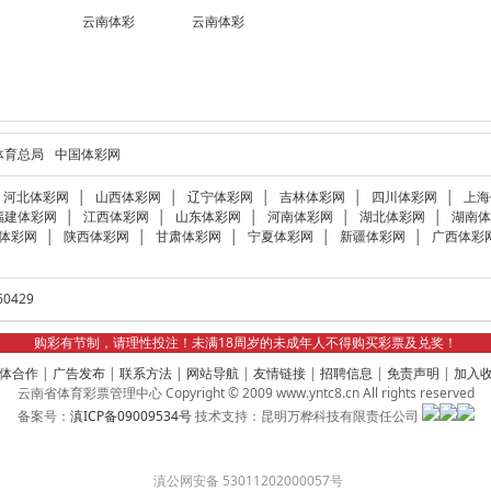
云南体彩
云南体彩
体育总局
中国体彩网
河北体彩网
│
山西体彩网
│
辽宁体彩网
│
吉林体彩网
│
四川体彩网
│
上海
福建体彩网
│
江西体彩网
│
山东体彩网
│
河南体彩网
│
湖北体彩网
│
湖南体
体彩网
│
陕西体彩网
│
甘肃体彩网
│
宁夏体彩网
│
新疆体彩网
│
广西体彩
0429
购彩有节制，请理性投注！未满18周岁的未成年人不得购买彩票及兑奖！
体合作
|
广告发布
|
联系方法
|
网站导航
|
友情链接
|
招聘信息
|
免责声明
|
加入
云南省体育彩票管理中心 Copyright © 2009 www.yntc8.cn All rights reserved
备案号：
滇ICP备09009534号
技术支持：昆明万桦科技有限责任公司
滇公网安备 53011202000057号