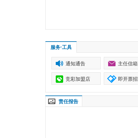
服务·工具
通知通告
主任信箱
竞彩加盟店
即开票招
责任报告