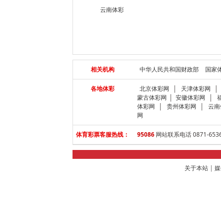
云南体彩
相关机构
中华人民共和国财政部
国家
各地体彩
北京体彩网
│
天津体彩网
│
蒙古体彩网
│
安徽体彩网
│
体彩网
│
贵州体彩网
│
云南
网
体育彩票客服热线：
95086
网站联系电话 0871-6536
关于本站
|
媒