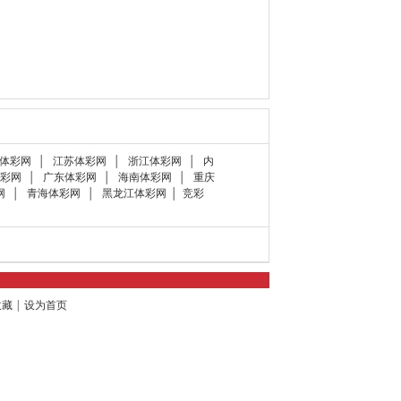
体彩网
│
江苏体彩网
│
浙江体彩网
│
内
彩网
│
广东体彩网
│
海南体彩网
│
重庆
网
│
青海体彩网
│
黑龙江体彩网
│
竞彩
收藏
|
设为首页