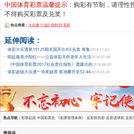
中国体育彩票温馨提示：
购彩有节制，请理性
不得购买彩票及兑奖！
热点搜索：
大乐透
11选5
排列35
竞彩
延伸阅读：
体彩大乐透第19125期全国开出4注头奖 筹集
2019-11-02
唱起最美夕阳红——公益体彩关怀老年人生活
2018-01-08
《中国体育彩票2017社会责任报告》透露出的
2018-06-05
体彩超级大乐透一等奖缺席 奖池攀升至52.44
2018-03-29
热点导航：
彩票起源
中国彩票史
《彩票管理条例》
足彩胜负彩
足彩进球彩
足彩
微媒体