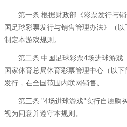
第一条 根据财政部《彩票发行与销
国足球彩票发行与销售管理办法》（以
制定本游戏规则。
第二条 中国足球彩票4场进球游戏（
国家体育总局体育彩票管理中心（以下简
发行，在全国范围内联网销售。
第三条 "4场进球游戏"实行自愿购
视为同意并遵守本规则。