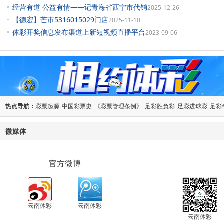
经营有道 公益有情——记青海省西宁市代销
2025-12-26
【德宏】芒市5316015029门店
2025-11-10
体彩开奖信息发布渠道上新短视频直播平台
2023-09-06
热点导航：
彩票起源
中国彩票史
《彩票管理条例》
足彩胜负彩
足彩进球彩
足彩
微媒体
官方微博
云南体彩
云南体彩
云南体彩