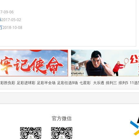
7-09-06
6
2017-05-02
万
2018-10-08
足彩胜负彩
足彩进球彩
足彩半全场
足彩任选9场
七星彩
大乐透
排列三
排列5
11选
官方微信