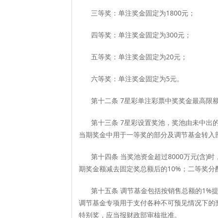
三等奖：单注奖金固定为1800元；
四等奖：单注奖金固定为300元；
五等奖：单注奖金固定为20元；
六等奖：单注奖金固定为5元。
第十二条 7星彩单注彩票中奖奖金最高限额
第十三条 7星彩设置奖池，奖池由未中出
当期奖金中用于一等奖的部分及调节基金转入
第十四条 当奖池资金超过8000万元(含
期奖金额减去固定奖总额后的10%；二等奖分
第十五条 调节基金包括按销售总额的1%
调节基金专项用于支付各种不可预见情况下的
特别奖，应当报财政部审核批准。