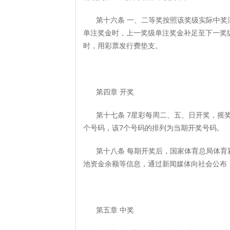
第十六条 一、二等奖按照该奖级实际中奖
单注奖金时，上一奖级单注奖金补足至下一奖
时，用彩票发行费垫支。
第四章 开奖
第十七条 7星彩每周二、五、日开奖，摇
个号码，该7个号码的排列为当期开奖号码。
第十八条 每期开奖后，国家体育总局体
池资金余额等信息，通过新闻媒体向社会公布
第五章 中奖