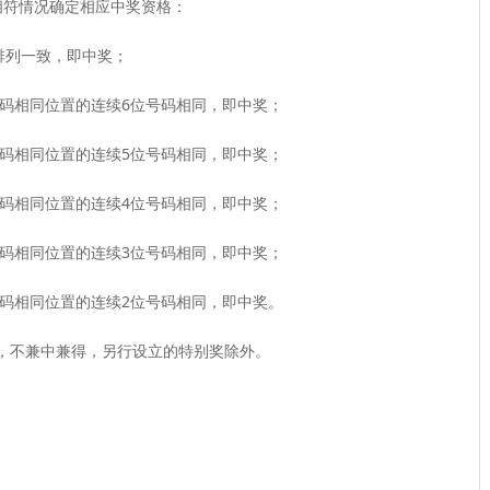
相符情况确定相应中奖资格：
排列一致，即中奖；
码相同位置的连续6位号码相同，即中奖；
码相同位置的连续5位号码相同，即中奖；
码相同位置的连续4位号码相同，即中奖；
码相同位置的连续3位号码相同，即中奖；
码相同位置的连续2位号码相同，即中奖。
，不兼中兼得，另行设立的特别奖除外。