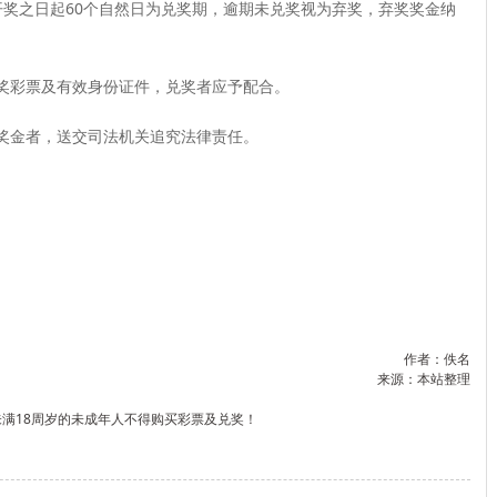
开奖之日起60个自然日为兑奖期，逾期未兑奖视为弃奖，弃奖奖金纳
奖彩票及有效身份证件，兑奖者应予配合。
奖金者，送交司法机关追究法律责任。
作者：佚名
来源：本站整理
满18周岁的未成年人不得购买彩票及兑奖！