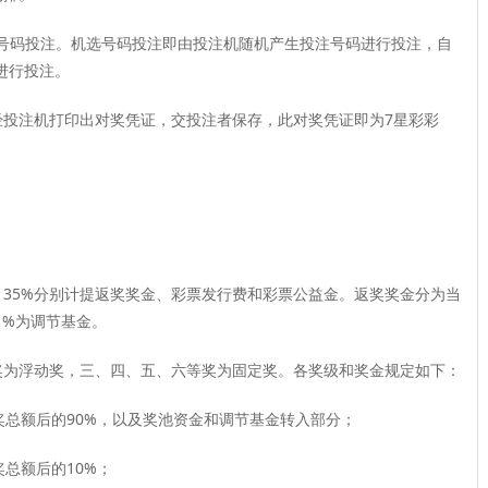
选号码投注。机选号码投注即由投注机随机产生投注号码进行投注，自
进行投注。
经投注机打印出对奖凭证，交投注者保存，此对奖凭证即为7星彩彩
%、35%分别计提返奖奖金、彩票发行费和彩票公益金。返奖奖金分为当
1%为调节基金。
奖为浮动奖，三、四、五、六等奖为固定奖。各奖级和奖金规定如下：
总额后的90%，以及奖池资金和调节基金转入部分；
总额后的10%；