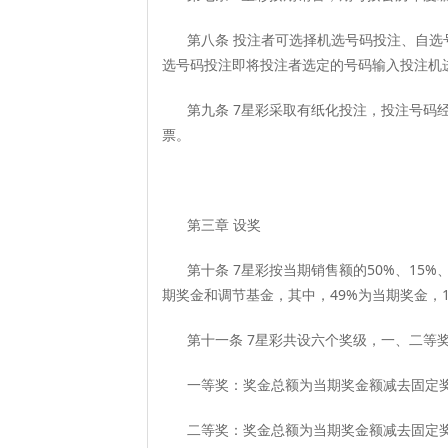
第八条 投注者可选择机选号码投注、自
选号码投注即将投注者选定的号码输入投注机
第九条 7星彩采取有纸化投注，投注号码
票。
第三章 设奖
第十条 7星彩按当期销售额的50%、15
期奖金和调节基金，其中，49%为当期奖金，
第十一条 7星彩共设六个奖级，一、二等
一等奖：奖金总额为当期奖金额减去固定奖
二等奖：奖金总额为当期奖金额减去固定奖