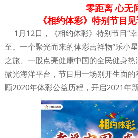
零距离 心无
《相约体彩》特别节目见
1月12日，《相约体彩》特别节目“幸
至。一个聚光而来的体彩吉祥物“乐小星
之旅、一股点亮健康中国的全民健身热
微光海洋平台，节目用一场别开生面的
顾2020年体彩公益历程，开启2021年