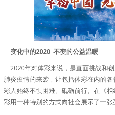
变化中的2020 不变的公益温暖
2020年对体彩来说，是直面挑战和
肺炎疫情的来袭，让包括体彩在内的各
彩人始终不惧困难、砥砺前行。在《相
彩用一种特别的方式向社会展示了一张亮