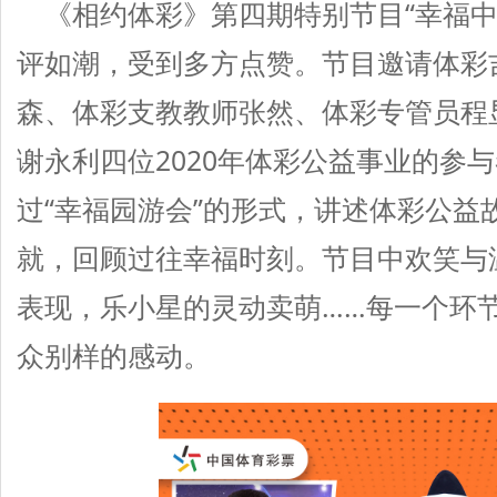
《相约体彩》第四期特别节目“幸福中
评如潮，受到多方点赞。节目邀请体彩
森、体彩支教教师张然、体彩专管员程
谢永利四位2020年体彩公益事业的参
过“幸福园游会”的形式，讲述体彩公益
就，回顾过往幸福时刻。节目中欢笑与
表现，乐小星的灵动卖萌……每一个环
众别样的感动。