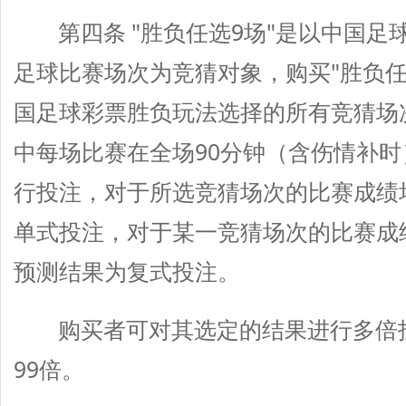
第四条 "胜负任选9场"是以中国足
足球比赛场次为竞猜对象，购买"胜负任
国足球彩票胜负玩法选择的所有竞猜场
中每场比赛在全场90分钟（含伤情补
行投注，对于所选竞猜场次的比赛成绩
单式投注，对于某一竞猜场次的比赛成
预测结果为复式投注。
购买者可对其选定的结果进行多倍投
99倍。