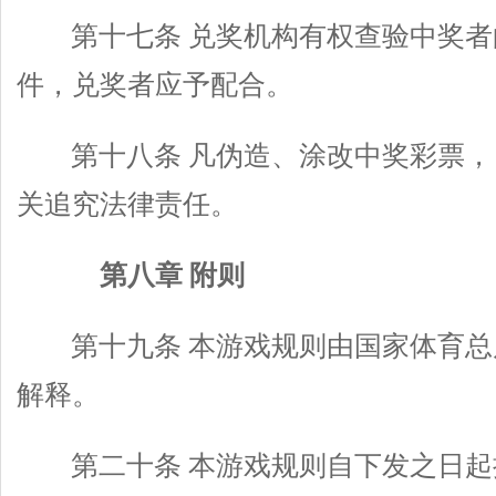
第十七条 兑奖机构有权查验中奖者
件，兑奖者应予配合。
第十八条 凡伪造、涂改中奖彩票，
关追究法律责任。
第八章 附则
第十九条 本游戏规则由国家体育总
解释。
第二十条 本游戏规则自下发之日起