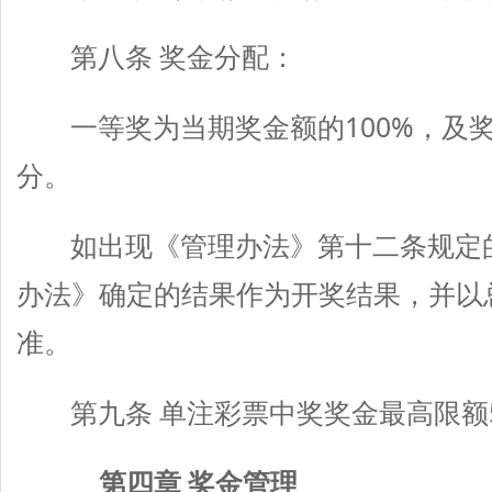
第八条 奖金分配：
一等奖为当期奖金额的100%，及
分。
如出现《管理办法》第十二条规定
办法》确定的结果作为开奖结果，并以
准。
第九条 单注彩票中奖奖金最高限额5
第四章 奖金管理