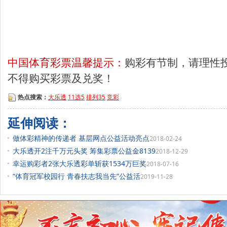
中国体育彩票温馨提示：
购彩有节制，请理性
不得购买彩票及兑奖！
热点搜索：
大乐透
11选5
排列35
竞彩
延伸阅读：
做体彩精神的传递者 基层网点公益活动亮点
2018-02-24
大乐透开2注千万元头奖 筹集彩票公益金8139
2018-12-29
幸运购彩者2张大乐透彩单斩获1534万巨奖
2018-07-16
“体育冠军校园行 青春扶志我当先”公益活
2019-11-28