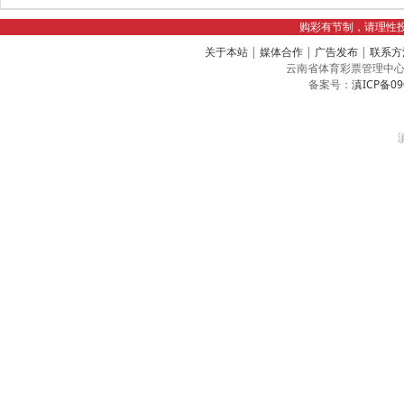
购彩有节制，请理性
关于本站
|
媒体合作
|
广告发布
|
联系方
云南省体育彩票管理中心 Copyrig
备案号：
滇ICP备09