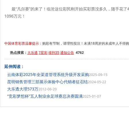
最“凡尔赛”的来了！临沧这位彩民刚开始买彩票没多久，随手花了
1096万元！
中国体育彩票温馨提示：
购彩有节制，请理性投注！未满18周岁的未成年人不得
热点搜索：
大乐透
7星彩
排列35
通知公告
4762
延伸阅读：
云南体彩2025年全渠道管理系统升级开发采购
2025-09-15
昆明销售管理三部展示体验中心代销者征召结
2024-05-22
大乐透大理573万
2012-06-20
“竞彩梦想杯”五人制业余足球赛总决赛圆满
2025-01-07