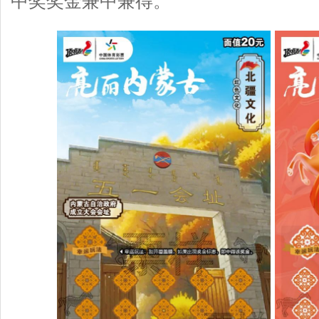
中奖奖金兼中兼得。