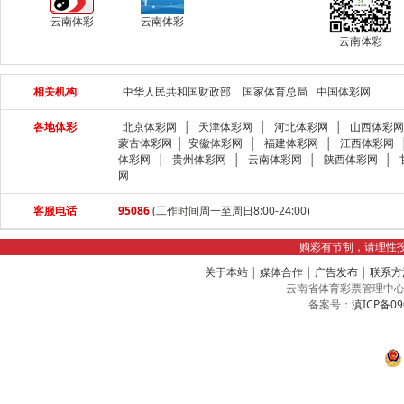
云南体彩
云南体彩
云南体彩
相关机构
中华人民共和国财政部
国家体育总局
中国体彩网
各地体彩
北京体彩网
│
天津体彩网
│
河北体彩网
│
山西体彩网
蒙古体彩网
│
安徽体彩网
│
福建体彩网
│
江西体彩网
体彩网
│
贵州体彩网
│
云南体彩网
│
陕西体彩网
│
网
客服电话
95086
(工作时间周一至周日8:00-24:00)
购彩有节制，请理性
关于本站
|
媒体合作
|
广告发布
|
联系方
云南省体育彩票管理中心 Copyrig
备案号：
滇ICP备09