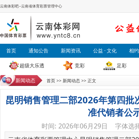
云南体彩吧--云南省体育彩票管理中心
首页
通知公告
新闻资讯
公益 · 文化
相约
超级大乐透
竞彩
足彩
首页
>>
新闻动态
>> 正文
新闻动态
昆明销售管理二部2026年第四
准代销者公
时间: 2026年06月29日 字体选择