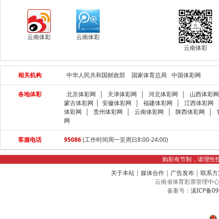
云南体彩
云南体彩
云南体彩
相关机构
中华人民共和国财政部
国家体育总局
中国体彩网
各地体彩
北京体彩网
│
天津体彩网
│
河北体彩网
│
山西体彩网
蒙古体彩网
│
安徽体彩网
│
福建体彩网
│
江西体彩网
体彩网
│
贵州体彩网
│
云南体彩网
│
陕西体彩网
│
网
客服电话
95086
(工作时间周一至周日8:00-24:00)
购彩有节制，请理性
关于本站
|
媒体合作
|
广告发布
|
联系方
云南省体育彩票管理中心 Copyrig
备案号：
滇ICP备09