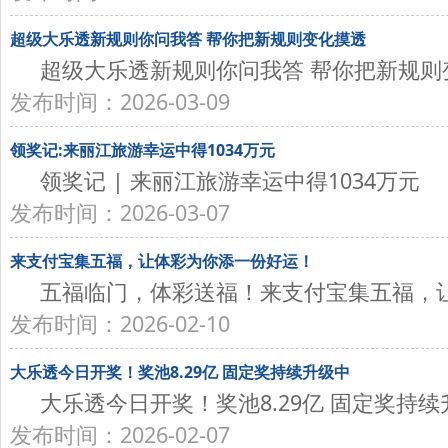
超级大乐透新规则你问我答 帮你把新规则变化摸透
超级大乐透新规则你问我答 帮你把新规则
发布时间：2026-03-09
领奖记:来丽江旅游幸运中得1034万元
领奖记 | 来丽江旅游幸运中得1034万元
发布时间：2026-03-07
来支付宝集五福，让体彩为你添一份好运！
五福临门，体彩送福！来支付宝集五福，
发布时间：2026-02-10
大乐透今日开奖！奖池8.29亿 固定奖持续升级中
大乐透今日开奖！奖池8.29亿 固定奖持续
发布时间：2026-02-07