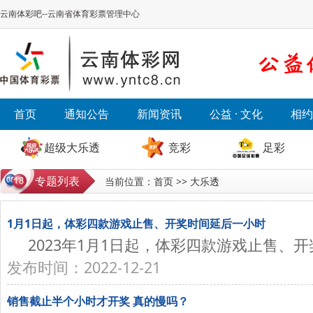
云南体彩吧--云南省体育彩票管理中心
首页
通知公告
新闻资讯
公益 · 文化
相约
超级大乐透
竞彩
足彩
当前位置：
首页
>>
大乐透
专题列表
1月1日起，体彩四款游戏止售、开奖时间延后一小时
2023年1月1日起，体彩四款游戏止售、
发布时间：2022-12-21
销售截止半个小时才开奖 真的慢吗？