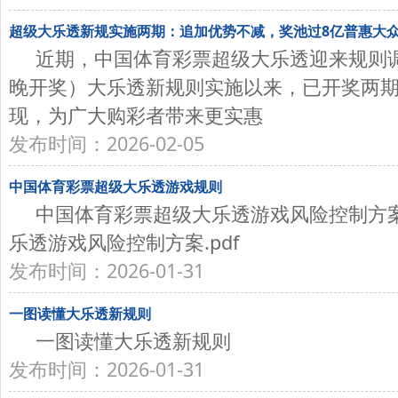
超级大乐透新规实施两期：追加优势不减，奖池过8亿普惠大
近期，中国体育彩票超级大乐透迎来规则调整
晚开奖）大乐透新规则实施以来，已开奖两
现，为广大购彩者带来更实惠
发布时间：2026-02-05
中国体育彩票超级大乐透游戏规则
中国体育彩票超级大乐透游戏风险控制方
乐透游戏风险控制方案.pdf
发布时间：2026-01-31
一图读懂大乐透新规则
一图读懂大乐透新规则
发布时间：2026-01-31