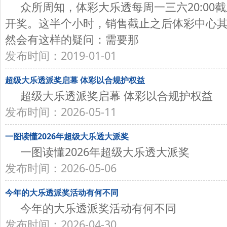
众所周知，体彩大乐透每周一三六20:00截
开奖。这半个小时，销售截止之后体彩中心
然会有这样的疑问：需要那
发布时间：2019-01-01
超级大乐透派奖启幕 体彩以合规护权益
超级大乐透派奖启幕 体彩以合规护权益
发布时间：2026-05-11
一图读懂2026年超级大乐透大派奖
一图读懂2026年超级大乐透大派奖
发布时间：2026-05-06
今年的大乐透派奖活动有何不同
今年的大乐透派奖活动有何不同
发布时间：2026-04-30