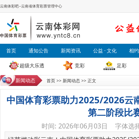
云南体彩吧--云南省体育彩票管理中心
首页
通知公告
新闻资讯
公益 · 文化
相约
超级大乐透
竞彩
足彩
首页
>>
新闻动态
>> 正文
新闻动态
中国体育彩票助力2025/2026
第二阶段比
时间: 2026年06月03日 字体选择