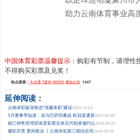
助力云南体育事业高
中国体育彩票温馨提示：
购彩有节制，请理性
不得购买彩票及兑奖！
热点搜索：
大乐透
7星彩
排列35
通知公告
1347
延伸阅读：
云南体彩纵深推进“清廉体彩”建设
2024-12-23
5月赛事早知道：皇马巴萨四番战 欧冠直通慕
2025-04-30
丽江销售管理部体育彩票实体店代销者邀约公
2026-03-22
履职尽责 爱岗敬业 丨云南体彩第三期综合培
2024-09-29