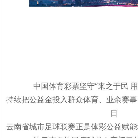
中国体育彩票坚守“来之于民 
持续把公益金投入群众体育、业余赛事
目
云南省城市足球联赛正是体彩公益赋能