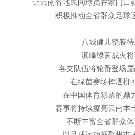
让云南各地民间球员在家门口
积极推动全省群众足球
八城健儿整装待
滇峰绿茵战火将
各支队伍将轮番登场鏖
在绿茵赛场挥洒拼
在中国体育彩票的鼎
赛事将持续擦亮云南本
不断丰富全省群众体
以足球运动凝聚州市