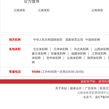
官方微博
云南体彩
云南体彩
云南体彩
相关机构
中华人民共和国财政部
国家体育总局
中国体彩网
各地体彩
北京体彩网
│
天津体彩网
│
河北体彩网
│
山西体彩网
蒙古体彩网
│
安徽体彩网
│
福建体彩网
│
江西体彩网
体彩网
│
贵州体彩网
│
云南体彩网
│
陕西体彩网
│
网
客服电话
95086
(工作时间周一至周日8:00-24:00)
购彩有节制，请理性
关于本站
|
媒体合作
|
广告发布
|
联系方
云南省体育彩票管理中心 Copyrig
备案号：
滇ICP备09