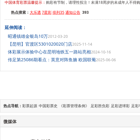
中国体育彩票温馨提示：
购彩有节制，请理性投注！未满18周岁的未成年人不得
热点搜索：
大乐透
7星彩
排列35
通知公告
393
延伸阅读：
昭通镇雄金银岛10万
2012-03-20
【昆明】官渡区5301020020门店
2025-11-14
体彩展示体验中心在昆明地铁五一路站亮相
2024-10-16
传足第25086期看点：英意对阵鱼腩 欧国联葡
2025-06-06
热点导航：
彩票起源
中国彩票史
《彩票管理条例》
足彩胜负彩
足彩进球彩
足彩
微媒体