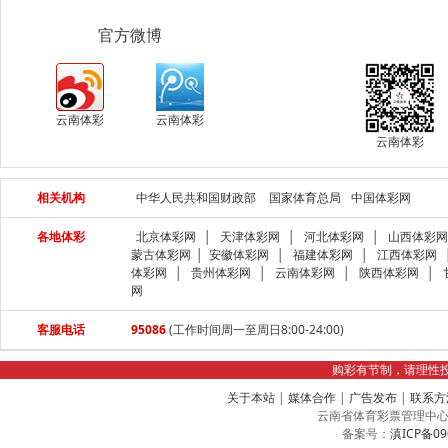
官方微博
云南体彩
云南体彩
云南体彩
相关机构
中华人民共和国财政部
国家体育总局
中国体彩网
各地体彩
北京体彩网
│
天津体彩网
│
河北体彩网
│
山西体彩网
蒙古体彩网
│
安徽体彩网
│
福建体彩网
│
江西体彩网
体彩网
│
贵州体彩网
│
云南体彩网
│
陕西体彩网
│
网
客服电话
95086
(工作时间周一至周日8:00-24:00)
购彩有节制，请理性
关于本站
|
媒体合作
|
广告发布
|
联系方
云南省体育彩票管理中心 Copyrig
备案号：
滇ICP备09