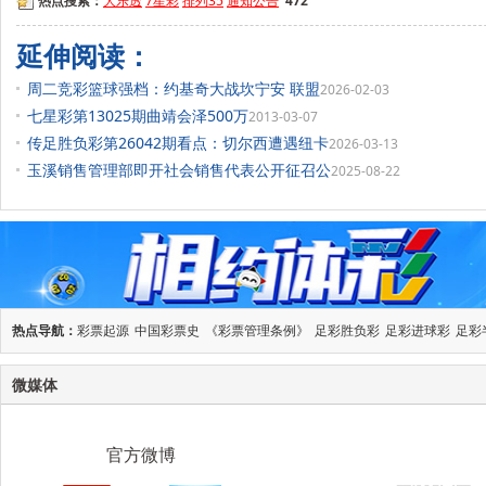
热点搜索：
大乐透
7星彩
排列35
通知公告
472
延伸阅读：
周二竞彩篮球强档：约基奇大战坎宁安 联盟
2026-02-03
七星彩第13025期曲靖会泽500万
2013-03-07
传足胜负彩第26042期看点：切尔西遭遇纽卡
2026-03-13
玉溪销售管理部即开社会销售代表公开征召公
2025-08-22
热点导航：
彩票起源
中国彩票史
《彩票管理条例》
足彩胜负彩
足彩进球彩
足彩
微媒体
官方微博