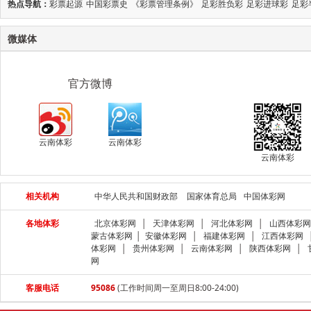
热点导航：
彩票起源
中国彩票史
《彩票管理条例》
足彩胜负彩
足彩进球彩
足彩
微媒体
官方微博
云南体彩
云南体彩
云南体彩
相关机构
中华人民共和国财政部
国家体育总局
中国体彩网
各地体彩
北京体彩网
│
天津体彩网
│
河北体彩网
│
山西体彩网
蒙古体彩网
│
安徽体彩网
│
福建体彩网
│
江西体彩网
体彩网
│
贵州体彩网
│
云南体彩网
│
陕西体彩网
│
网
客服电话
95086
(工作时间周一至周日8:00-24:00)