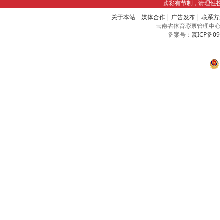
购彩有节制，请理性
关于本站
|
媒体合作
|
广告发布
|
联系方
云南省体育彩票管理中心 Copyrig
备案号：
滇ICP备09