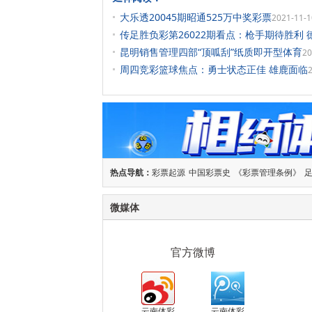
大乐透20045期昭通525万中奖彩票
2021-11-1
传足胜负彩第26022期看点：枪手期待胜利 
昆明销售管理四部“顶呱刮”纸质即开型体育
20
周四竞彩篮球焦点：勇士状态正佳 雄鹿面临
热点导航：
彩票起源
中国彩票史
《彩票管理条例》
微媒体
官方微博
云南体彩
云南体彩