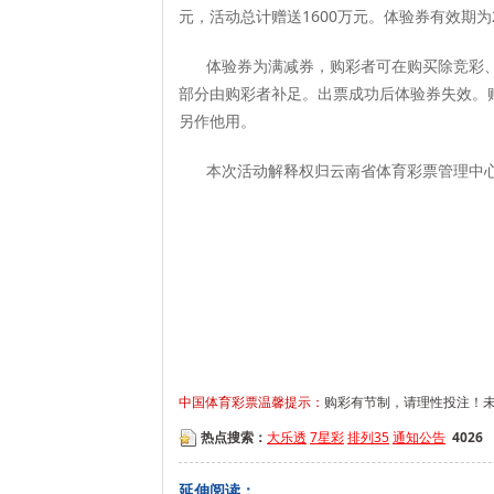
元，活动总计赠送1600万元。体验券有效期为20
体验券为满减券，购彩者可在购买除竞彩
部分由购彩者补足。出票成功后体验券失效。
另作他用。
本次活动解释权归云南省体育彩票管理中
中国体育彩票温馨提示：
购彩有节制，请理性投注！未
热点搜索：
大乐透
7星彩
排列35
通知公告
4026
延伸阅读：