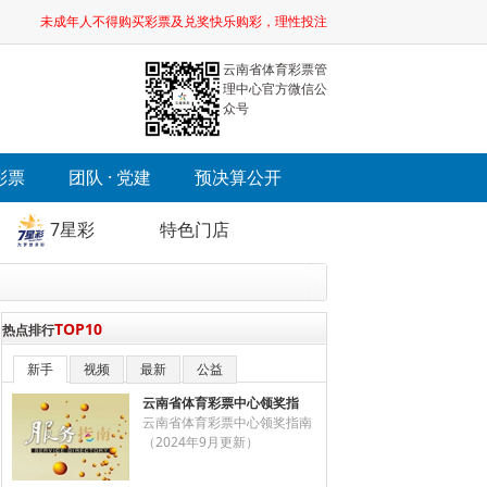
未成年人不得购买彩票及兑奖快乐购彩，理性投注
云南省体育彩票管
理中心官方微信公
众号
彩票
团队 · 党建
预决算公开
7星彩
特色门店
TOP10
热点排行
新手
视频
最新
公益
云南省体育彩票中心领奖指
云南省体育彩票中心领奖指南
（2024年9月更新）