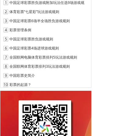
1
中国足球彩票胜负游戏附加玩法任选9场游戏规
2
体育彩票“七星彩”玩法游戏规则
3
中国足球彩票6场半全场胜负游戏规则
4
彩票管理条例
5
中国足球彩票胜负游戏规则
6
中国足球彩票4场进球游戏规则
7
全国联网电脑体育彩票排列5玩法游戏规则
8
全国联网体育彩票排列3玩法游戏规则
9
中国彩票史简介
10
彩票的起源？