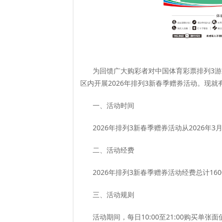
为回馈广大购彩者对中国体育彩票排列3
区内开展2026年排列3新春季赠券活动。现
一、活动时间
2026年排列3新春季赠券活动从2026年3月
二、活动经费
2026年排列3新春季赠券活动经费总计16
三、活动规则
活动期间，每日10:00至21:00购买单