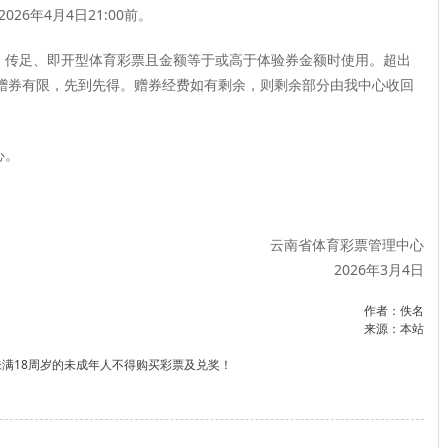
26年4月4日21:00前。
、传足、即开型体育彩票且金额等于或高于体验券金额时使用。超出
赠券有限，先到先得。赠券经费如有剩余，则剩余部分由我中心收回
心。
云南省体育彩票管理中心
2026年3月4日
作者：佚名
来源：本站
满18周岁的未成年人不得购买彩票及兑奖！