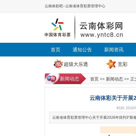
云南体彩吧--云南省体育彩票管理中心
首页
通知公告
新闻资讯
超级大乐透
竞彩
首页
>>
新闻动态
>> 正
新闻动态
云南体彩关于开展2
时间: 202
云南省体育彩票管理中心关于开展2026年排列3“新