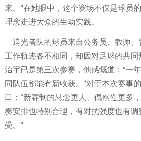
来。”在她眼中，这个赛场不仅是球员
理念走进大众的生动实践。
追光者队的球员来自公务员、教师、
工作轨迹各不相同，却因对足球的共同
治宇已是第三次参赛，他感慨道：“一
同队伍都能有新收获。”对于本次赛事
口：“新赛制的悬念更大、偶然性更多
奏安排也特别合理，有对抗强度也有调
受。”