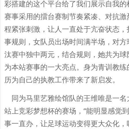
彩搭建的这个平台给了我们展示自我的
赛事采用的擂台赛制节奏紧凑、对抗激
程紧张刺激，让人一直处于亢奋状态，
事规则，女队员出场时间满半场，对方
汰赛中独中两元，结合规则，她共为球
为本站赛事的一大亮点。身为青训教练
历为自己的执教工作带来了新启发。
同为马里艺雅绘馆队的王维唯是一名
站上竞彩梦想杯的赛场，“能明显感觉
事一直办，让足球运动变得更大众化，