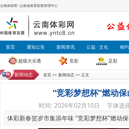
云南体彩吧--云南省体育彩票管理中心
首页
通知公告
新闻资讯
公益 · 文化
相约
超级大乐透
竞彩
足彩
首页
>>
新闻动态
>> 正文
新闻动态
“竞彩梦想杯”燃动
时间: 2026年02月10日 字体选择
体彩新春贺岁市集添年味 “竞彩梦想杯”燃动