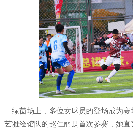
绿茵场上，多位女球员的登场成为赛
艺雅绘馆队的赵仁丽是首次参赛，她直