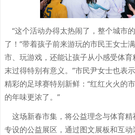
“这个活动办得太热闹了，整个城市
了！”带着孩子前来游玩的市民王女士满
市、玩游戏，还能让孩子从小感受体育
末过得特别有意义。”市民尹女士也表
精彩的足球赛特别新鲜：“红红火火的
的年味更浓了。”
这场新春市集，将公益理念与体育精
专设的公益展区，通过图文展板和互动