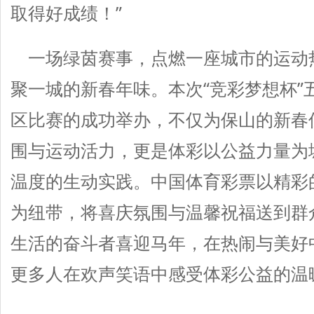
取得好成绩！”
一场绿茵赛事，点燃一座城市的运动
聚一城的新春年味。本次“竞彩梦想杯”
区比赛的成功举办，不仅为保山的新春
围与运动活力，更是体彩以公益力量为
温度的生动实践。中国体育彩票以精彩
为纽带，将喜庆氛围与温馨祝福送到群
生活的奋斗者喜迎马年，在热闹与美好
更多人在欢声笑语中感受体彩公益的温