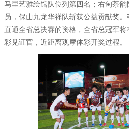
马里艺雅绘馆队位列第四名；右甸茶韵
员，保山九龙华祥队斩获公益贡献奖。
直通全省总决赛的资格，全省总冠军将
彩见证官，近距离观摩体彩开奖过程。