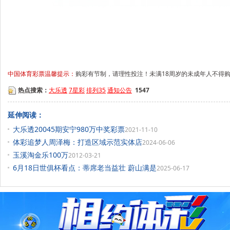
中国体育彩票温馨提示：
购彩有节制，请理性投注！未满18周岁的未成年人不得
热点搜索：
大乐透
7星彩
排列35
通知公告
1547
延伸阅读：
大乐透20045期安宁980万中奖彩票
2021-11-10
体彩追梦人周泽梅：打造区域示范实体店
2024-06-06
玉溪淘金乐100万
2012-03-21
6月18日世俱杯看点：蒂席老当益壮 蔚山满是
2025-06-17