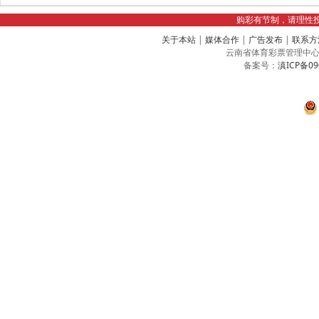
购彩有节制，请理性
关于本站
|
媒体合作
|
广告发布
|
联系方
云南省体育彩票管理中心 Copyrig
备案号：
滇ICP备09