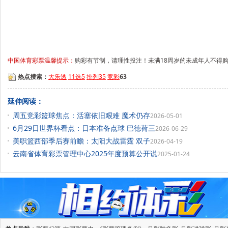
中国体育彩票温馨提示：
购彩有节制，请理性投注！未满18周岁的未成年人不得
热点搜索：
大乐透
11选5
排列35
竞彩
63
延伸阅读：
周五竞彩篮球焦点：活塞依旧艰难 魔术仍存
2026-05-01
6月29日世界杯看点：日本准备点球 巴德荷三
2026-06-29
美职篮西部季后赛前瞻：太阳大战雷霆 双子
2026-04-19
云南省体育彩票管理中心2025年度预算公开说
2025-01-24