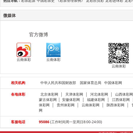
热点导航：
彩票起源
中国彩票史
《彩票管理条例》
足彩胜负彩
足彩进球彩
足彩
微媒体
官方微博
云南体彩
云南体彩
云南体彩
相关机构
中华人民共和国财政部
国家体育总局
中国体彩网
各地体彩
北京体彩网
│
天津体彩网
│
河北体彩网
│
山西体彩网
蒙古体彩网
│
安徽体彩网
│
福建体彩网
│
江西体彩网
体彩网
│
贵州体彩网
│
云南体彩网
│
陕西体彩网
│
网
客服电话
95086
(工作时间周一至周日8:00-24:00)