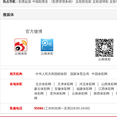
热点导航：
彩票起源
中国彩票史
《彩票管理条例》
足彩胜负彩
足彩进球彩
足彩
微媒体
官方微博
云南体彩
云南体彩
云南体彩
相关机构
中华人民共和国财政部
国家体育总局
中国体彩网
各地体彩
北京体彩网
│
天津体彩网
│
河北体彩网
│
山西体彩网
蒙古体彩网
│
安徽体彩网
│
福建体彩网
│
江西体彩网
体彩网
│
贵州体彩网
│
云南体彩网
│
陕西体彩网
│
网
客服电话
95086
(工作时间周一至周日8:00-24:00)