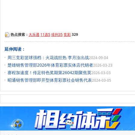
热点搜索：
大乐透
11选5
排列35
竞彩
329
延伸阅读：
周三竞彩篮球强档：火花战狂热 李月汝出战
2024-09-04
楚雄销售管理部2026年体育彩票实体店代销者
2026-03-23
赛程加速度！传足特色奖期第26042期聚焦英
2026-03-03
昭通销售管理部即开型体育彩票社会销售代表
2024-03-05