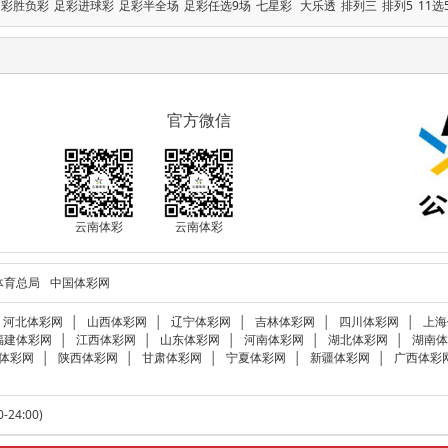
足彩胜负彩
足彩进球彩
足彩半全场
足彩任选9场
七星彩
大乐透
排列三
排列5
11选
官方微信
云南体彩
云南体彩
体育总局
中国体彩网
河北体彩网
│
山西体彩网
│
辽宁体彩网
│
吉林体彩网
│
四川体彩网
│
上海
福建体彩网
│
江西体彩网
│
山东体彩网
│
河南体彩网
│
湖北体彩网
│
湖南体
体彩网
│
陕西体彩网
│
甘肃体彩网
│
宁夏体彩网
│
新疆体彩网
│
广西体彩
-24:00)