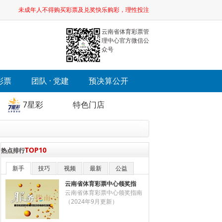
未成年人不得购买彩票及兑奖快乐购彩，理性投注
云南省体育彩票管
理中心官方微信公
众号
彩票
团队 · 党建
预决算公开
7星彩
特色门店
TOP10
热点排行
新手
技巧
视频
最新
公益
云南省体育彩票中心领奖指
云南省体育彩票中心领奖指南
（2024年9月更新）